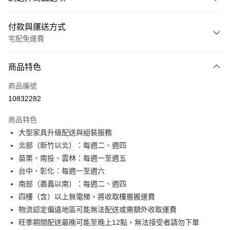
付款與運送方式
宅配免運費
付款方式
商品特色
信用卡一次付款
商品編號
信用卡分期付款
10832282
3 期 0 利率 每期
NT$2,487
21家銀行
商品特色
6 期 0 利率 每期
NT$1,243
21家銀行
合作金庫商業銀行
第一商業銀行
大型家具升級配送與組裝服務
華南商業銀行
彰化商業銀行
合作金庫商業銀行
第一商業銀行
LINE Pay
北部（新竹以北）：每週二、週四
上海商業儲蓄銀行
台北富邦商業銀行
華南商業銀行
彰化商業銀行
國泰世華商業銀行
兆豐國際商業銀行
苗栗、南投、雲林：每週一至週五
Apple Pay
上海商業儲蓄銀行
台北富邦商業銀行
臺灣中小企業銀行
台中商業銀行
台中、彰化：每週一至週六
國泰世華商業銀行
兆豐國際商業銀行
匯豐（台灣）商業銀行
華泰商業銀行
街口支付
臺灣中小企業銀行
台中商業銀行
南部（嘉義以南）：每週二、週四
聯邦商業銀行
遠東國際商業銀行
匯豐（台灣）商業銀行
華泰商業銀行
四樓（含）以上無電梯，將收取樓層搬運費
悠遊付
元大商業銀行
永豐商業銀行
聯邦商業銀行
遠東國際商業銀行
物流認定偏遠地區可能無法配送或需額外收取運費
玉山商業銀行
星展（台灣）商業銀行
元大商業銀行
永豐商業銀行
Google Pay
旺季期間配送最晚可能至晚上12點，無法接受者請勿下單
台新國際商業銀行
中國信託商業銀行
玉山商業銀行
星展（台灣）商業銀行