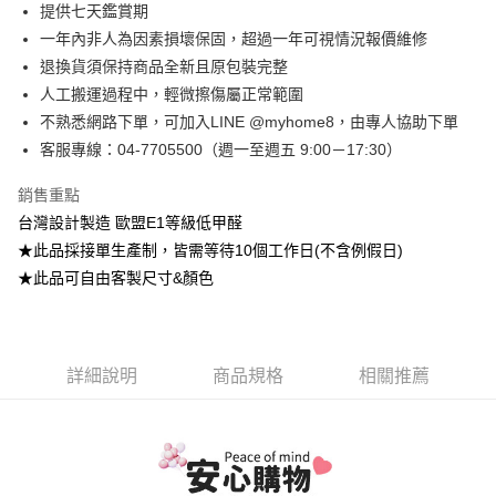
台灣樂天信用卡公司
提供七天鑑賞期
台新國際商業銀行
中國信託商業銀行
全盈+PAY
一年內非人為因素損壞保固，超過一年可視情況報價維修
台灣樂天信用卡公司
大哥付你分期
退換貨須保持商品全新且原包裝完整
相關說明
人工搬運過程中，輕微擦傷屬正常範圍
【大哥付你分期使用說明】
不熟悉網路下單，可加入LINE @myhome8，由專人協助下單
AFTEE先享後付
1.本服務由台灣大哥大提供，台灣大哥大用戶可立即使用無須另外申請。
客服專線：04-7705500（週一至週五 9:00－17:30）
2.付款方式選擇「大哥付你分期」，訂單成立後會自動跳轉到大哥付的交易
相關說明
流程，驗證手機門號後，選擇欲分期的期數、繳款截止日，確認付款後即完
【關於「AFTEE先享後付」】
成交易。
ATM付款
銷售重點
AFTEE先享後付是「在收到商品之後才付款」的支付方式。 讓您購物簡單
3.實際核准額度、可分期數及費用金額請依後續交易確認頁面所載為準。
便利好安心！
台灣設計製造 歐盟E1等級低甲醛
4.訂單成立30分鐘內，如未前往確認交易或遇審核未通過，訂單將自動取
１．簡單：不需註冊會員、不需綁卡、不需儲值。
運送方式
★此品採接單生產制，皆需等待10個工作日(不含例假日)
消。如遇「轉專審核」未通過狀況，表示未達大哥付你分期系統評分，恕無
２．便利：只要手機號碼，簡訊認證，即可結帳。
法說明評估內容。
★此品可自由客製尺寸&顏色
３．安心：先確認商品／服務後，再付款。
➤一般商品『宅配寄送』：1.車趟為週一至六 2.無組裝，只送至一
【繳款方式說明】
1.分期款項不併入電信帳單，「大哥付你分期」於每月結算日後寄送繳費提
樓 3.購買大型家具，可一同配送組裝
【「AFTEE先享後付」結帳流程】
醒簡訊。
１．於結帳方式選擇「AFTEE先享後付」後，將跳轉至「AFTEE先享後付」
免運費
2.透過簡訊連結打開帳單後，可選擇「超商條碼／台灣大直營門市／銀行轉
結帳頁面，進行簡訊認證並確認金額後，即可完成結帳。
帳／街口支付／iPASS MONEY」等通路繳費。
詳細說明
商品規格
相關推薦
２．訂單成立數日內，您將收到繳費通知簡訊。
➤大型傢俱『免費組裝』：1.車趟為週二、週四 2.可指定日期，無
３．收到繳費通知簡訊後14天內，點擊此簡訊中的連結，可透過四大超商／
【注意事項】
法指定當天抵達時段，白天至晚上皆可能
ATM／網路銀行／等多元方式進行付款，方視為交易完成。
1.本服務係由「台灣大哥大股份有限公司」（以下簡稱本公司）所提供，讓
※ 請注意：結帳手續完成當下不需立刻繳費，但若您需要取消訂單，請聯絡
每筆NT$3,000，滿NT$1(含以上)免運費
用戶於交易時，得透過本服務購買商品或服務，並由商店將買賣／分期付款
購買商品的店家。未經商家同意取消之訂單仍視為有效，需透過AFTEE先享
買賣價金債權讓與本公司後，依約使用本公司帳單繳交帳款。
後付繳納相關費用。
2.基於同意付款使用「大哥付你分期」之契約關係目的，商店將以您的個人