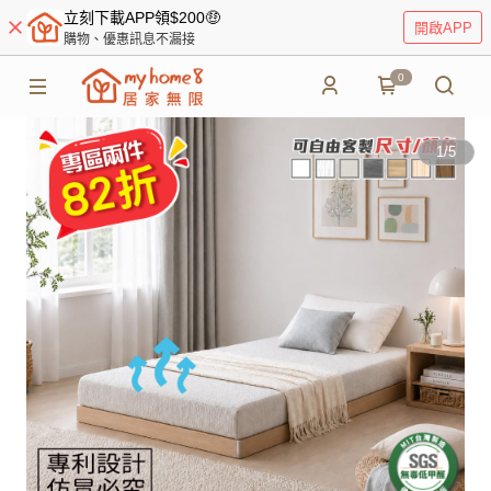
立刻下載APP領$200🤑
開啟APP
購物、優惠訊息不漏接
0
1
/
5