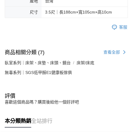
產地
台灣
尺寸
3.5尺｜長188cm×寬105cm×高10cm
客服
商品相關分類 (7)
查看全部
臥室系列｜床架、床墊、床頭、鏡台
床架/床底
無毒系列｜SGS低甲醛E1健康板傢俱
評價
喜歡這個商品嗎？購買後給他一個好評吧
本分類熱銷
全站排行