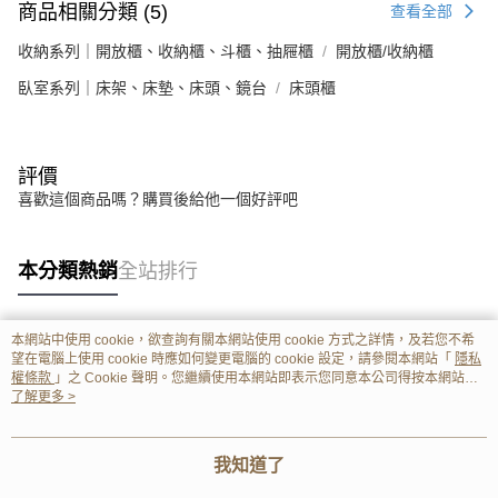
商品相關分類 (5)
查看全部
收納系列｜開放櫃、收納櫃、斗櫃、抽屜櫃
開放櫃/收納櫃
臥室系列｜床架、床墊、床頭、鏡台
床頭櫃
評價
喜歡這個商品嗎？購買後給他一個好評吧
本分類熱銷
全站排行
本網站中使用 cookie，欲查詢有關本網站使用 cookie 方式之詳情，及若您不希
熱門標籤
望在電腦上使用 cookie 時應如何變更電腦的 cookie 設定，請參閱本網站「
隱私
權條款
」之 Cookie 聲明。您繼續使用本網站即表示您同意本公司得按本網站使
用條款之 Cookie 聲明使用 cookie。
了解更多 >
我知道了