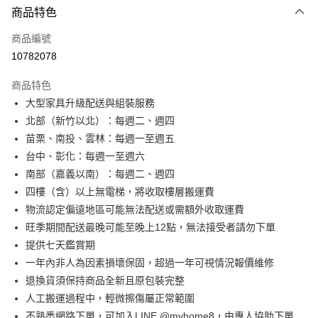
商品特色
信用卡一次付款
商品編號
信用卡分期付款
10782078
3 期 0 利率 每期
NT$1,322
21家銀行
商品特色
6 期 0 利率 每期
NT$661
21家銀行
合作金庫商業銀行
第一商業銀行
大型家具升級配送與組裝服務
華南商業銀行
彰化商業銀行
合作金庫商業銀行
第一商業銀行
LINE Pay
北部（新竹以北）：每週二、週四
上海商業儲蓄銀行
台北富邦商業銀行
華南商業銀行
彰化商業銀行
國泰世華商業銀行
兆豐國際商業銀行
苗栗、南投、雲林：每週一至週五
Apple Pay
上海商業儲蓄銀行
台北富邦商業銀行
臺灣中小企業銀行
台中商業銀行
台中、彰化：每週一至週六
國泰世華商業銀行
兆豐國際商業銀行
匯豐（台灣）商業銀行
華泰商業銀行
街口支付
臺灣中小企業銀行
台中商業銀行
南部（嘉義以南）：每週二、週四
聯邦商業銀行
遠東國際商業銀行
匯豐（台灣）商業銀行
華泰商業銀行
四樓（含）以上無電梯，將收取樓層搬運費
悠遊付
元大商業銀行
永豐商業銀行
聯邦商業銀行
遠東國際商業銀行
物流認定偏遠地區可能無法配送或需額外收取運費
玉山商業銀行
星展（台灣）商業銀行
元大商業銀行
永豐商業銀行
Google Pay
旺季期間配送最晚可能至晚上12點，無法接受者請勿下單
台新國際商業銀行
中國信託商業銀行
玉山商業銀行
星展（台灣）商業銀行
台灣樂天信用卡公司
提供七天鑑賞期
台新國際商業銀行
中國信託商業銀行
全盈+PAY
一年內非人為因素損壞保固，超過一年可視情況報價維修
台灣樂天信用卡公司
大哥付你分期
退換貨須保持商品全新且原包裝完整
相關說明
人工搬運過程中，輕微擦傷屬正常範圍
【大哥付你分期使用說明】
不熟悉網路下單，可加入LINE @myhome8，由專人協助下單