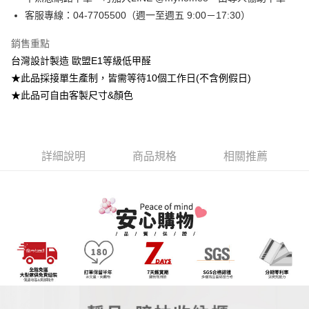
AFTEE先享後付
1.本服務由台灣大哥大提供，台灣大哥大用戶可立即使用無須另外申請。
客服專線：04-7705500（週一至週五 9:00－17:30）
2.付款方式選擇「大哥付你分期」，訂單成立後會自動跳轉到大哥付的交易
相關說明
流程，驗證手機門號後，選擇欲分期的期數、繳款截止日，確認付款後即完
【關於「AFTEE先享後付」】
成交易。
ATM付款
銷售重點
AFTEE先享後付是「在收到商品之後才付款」的支付方式。 讓您購物簡單
3.實際核准額度、可分期數及費用金額請依後續交易確認頁面所載為準。
便利好安心！
台灣設計製造 歐盟E1等級低甲醛
4.訂單成立30分鐘內，如未前往確認交易或遇審核未通過，訂單將自動取
１．簡單：不需註冊會員、不需綁卡、不需儲值。
運送方式
★此品採接單生產制，皆需等待10個工作日(不含例假日)
消。如遇「轉專審核」未通過狀況，表示未達大哥付你分期系統評分，恕無
２．便利：只要手機號碼，簡訊認證，即可結帳。
法說明評估內容。
★此品可自由客製尺寸&顏色
３．安心：先確認商品／服務後，再付款。
➤一般商品『宅配寄送』：1.車趟為週一至六 2.無組裝，只送至一
【繳款方式說明】
1.分期款項不併入電信帳單，「大哥付你分期」於每月結算日後寄送繳費提
樓 3.購買大型家具，可一同配送組裝
【「AFTEE先享後付」結帳流程】
醒簡訊。
１．於結帳方式選擇「AFTEE先享後付」後，將跳轉至「AFTEE先享後付」
免運費
2.透過簡訊連結打開帳單後，可選擇「超商條碼／台灣大直營門市／銀行轉
結帳頁面，進行簡訊認證並確認金額後，即可完成結帳。
帳／街口支付／iPASS MONEY」等通路繳費。
詳細說明
商品規格
相關推薦
２．訂單成立數日內，您將收到繳費通知簡訊。
➤大型傢俱『免費組裝』：1.車趟為週二、週四 2.可指定日期，無
３．收到繳費通知簡訊後14天內，點擊此簡訊中的連結，可透過四大超商／
【注意事項】
法指定當天抵達時段，白天至晚上皆可能
ATM／網路銀行／等多元方式進行付款，方視為交易完成。
1.本服務係由「台灣大哥大股份有限公司」（以下簡稱本公司）所提供，讓
※ 請注意：結帳手續完成當下不需立刻繳費，但若您需要取消訂單，請聯絡
每筆NT$3,000，滿NT$1(含以上)免運費
用戶於交易時，得透過本服務購買商品或服務，並由商店將買賣／分期付款
購買商品的店家。未經商家同意取消之訂單仍視為有效，需透過AFTEE先享
買賣價金債權讓與本公司後，依約使用本公司帳單繳交帳款。
後付繳納相關費用。
2.基於同意付款使用「大哥付你分期」之契約關係目的，商店將以您的個人
※ 交易是否成功請以「AFTEE先享後付 」之結帳頁面顯示為準，若有關於
資料（包含姓名、電話或地址）提供予台灣大哥大進項蒐集、處理及利用，
是否繳費成功／繳費後需取消欲退款等相關疑問，請聯繫「AFTEE先享後付
由本公司與您本人進行分期帳單所需資料之確認、核對及更正。
客戶支援中心」
https://netprotections.freshdesk.com/support/home
3.完整用戶服務條款，請詳閱以下連結：
https://oppay.tw/userRule
【注意事項】
１．透過由恩沛科技股份有限公司提供之「AFTEE先享後付」服務完成之交
易，需依本服務之必要範圍內提供個人資料，並將交易相關給付款項請求債