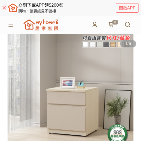
立刻下載APP領$200🤑
開啟APP
購物、優惠訊息不漏接
0
1
/
6