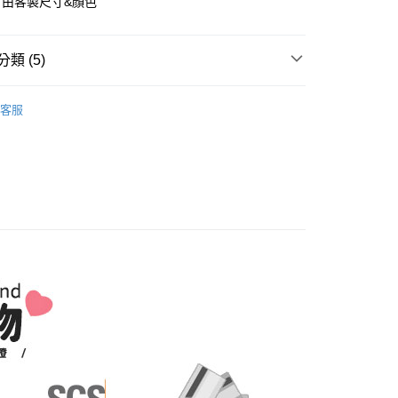
自由客製尺寸&顏色
立30分鐘內，如未前往確認交易或遇審核未通過，訂單將自動取
：不需註冊會員、不需綁卡、不需儲值。
「轉專審核」未通過狀況，表示未達大哥付你分期系統評分，恕
：只要手機號碼，簡訊認證，即可結帳。
評估內容。
：先確認商品／服務後，再付款。
式說明】
類 (5)
『宅配寄送』：1.車趟為週一至六 2.無組裝，只送至一
項不併入電信帳單，「大哥付你分期」於每月結算日後寄送繳費提
EE先享後付」結帳流程】
買大型家具，可一同配送組裝
方式選擇「AFTEE先享後付」後，將跳轉至「AFTEE先享後
｜電視櫃、茶几、沙發
鞋櫃/玄關櫃
訊連結打開帳單後，可選擇「超商條碼／台灣大直營門市／銀行轉
頁面，進行簡訊認證並確認金額後，即可完成結帳。
客服
付／iPASS MONEY」等通路繳費。
成立數日內，您將收到繳費通知簡訊。
SGS低甲醛E1健康板傢俱
費通知簡訊後14天內，點擊此簡訊中的連結，可透過四大超商
『免費組裝』：1.車趟為週二、週四 2.可指定日期，無
項】
網路銀行／等多元方式進行付款，方視為交易完成。
銷推薦
天抵達時段，白天至晚上皆可能
係由「台灣大哥大股份有限公司」（以下簡稱本公司）所提供，讓
：結帳手續完成當下不需立刻繳費，但若您需要取消訂單，請聯
易時，得透過本服務購買商品或服務，並由商店將買賣／分期付
市
的店家。未經商家同意取消之訂單仍視為有效，需透過AFTEE
,000，滿NT$1(含以上)免運費
金債權讓與本公司後，依約使用本公司帳單繳交帳款。
繳納相關費用。
意付款使用「大哥付你分期」之契約關係目的，商店將以您的個人
區
否成功請以「AFTEE先享後付 」之結帳頁面顯示為準，若有關於
含姓名、電話或地址）提供予台灣大哥大進項蒐集、處理及利
功／繳費後需取消欲退款等相關疑問，請聯繫「AFTEE先享後
公司與您本人進行分期帳單所需資料之確認、核對及更正。
援中心」
https://netprotections.freshdesk.com/support/home
戶服務條款，請詳閱以下連結：
https://oppay.tw/userRule
項】
恩沛科技股份有限公司提供之「AFTEE先享後付」服務完成之
依本服務之必要範圍內提供個人資料，並將交易相關給付款項請
讓予恩沛科技股份有限公司。
個人資料處理事宜，請瀏覽以下網址：
ee.tw/terms/#terms3
年的使用者請事先徵得法定代理人或監護人之同意方可使用
E先享後付」，若未經同意申辦者引起之損失，本公司不負相關責