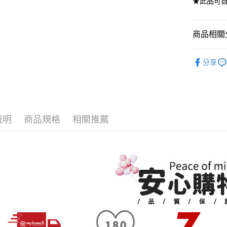
★此品可
4.訂單成
１．簡單
消。如遇
２．便利
運送方式
無法說明
３．安心
【繳款方
商品相關分
➤一般商品
1.分期款
【「AFT
醒簡訊。
樓 3.購
１．於結帳
客廳系列
2.透過簡
付」結帳
免運費
分享
帳／街口支
２．訂單
無毒系列｜
３．收到繳
➤大型傢俱
【注意事
／ATM／
🏆人氣熱
法指定當
1.本服務
※ 請注意
用戶於交
🆕新品上
絡購買商品
每筆NT$3
款買賣價
先享後付
說明
商品規格
相關推薦
2.基於同
回家卸甲
※ 交易是
資料（包
是否繳費成
用，由本
付客戶支
3.完整用
【注意事
１．透過由
交易，需
求債權轉
２．關於
https://aft
３．未成
「AFTE