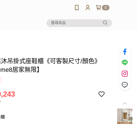
0
u悠沐吊掛式座鞋櫃《可客製尺寸/顏色》
ome8居家無限】
,243
0
鞋櫃