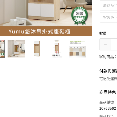
原商品
客製色
數量
客約商品
付款與運
宅配免運
付款方式
商品特色
信用卡一
商品編號
10763562
信用卡分
商品特色