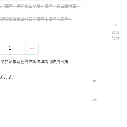
色（櫃體：傑克森山胡桃＋櫃門：美白超滑面）
（請於留言備註想要的櫃體＆櫃門的顏色）
清除
紀錄
：請於結帳時在備註欄位填寫可收貨日期
送方式
費
次付款
期付款