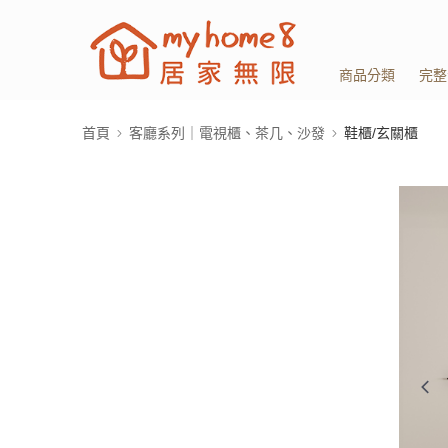
商品分類
完整
首頁
客廳系列｜電視櫃、茶几、沙發
鞋櫃/玄關櫃