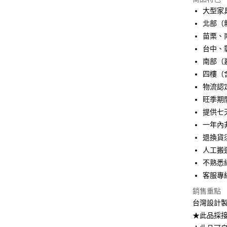
3 期 
大型家
6 期 
合作金
北部（
華南商
苗栗、
合作金
LINE Pay
上海商
華南商
台中、
國泰世
Apple Pay
上海商
南部（
臺灣中
國泰世
四樓（
匯豐（
街口支付
臺灣中
聯邦商
物流認
匯豐（
悠遊付
元大商
旺季期
聯邦商
玉山商
元大商
提供七
Google Pa
台新國
玉山商
一年內
台灣樂
台新國
全盈+PAY
退換貨
台灣樂
人工搬
大哥付你
不熟悉網
相關說明
【大哥付
客服專線
AFTEE先
1.本服務
銷售重點
2.付款方
相關說明
流程，驗
台灣設計製
【關於「A
ATM付款
完成交易
AFTEE
★此品採接
3.實際核
便利好安