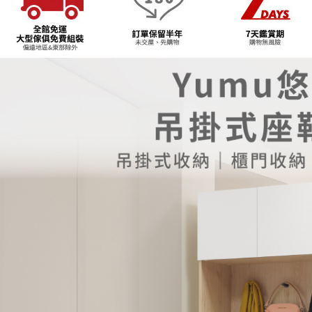
任。
４．使用「
即時審查
結果請求
５．嚴禁
形，恩沛
動。