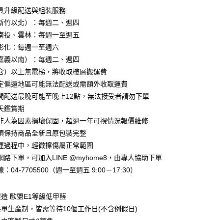
0 利率 每期
NT$3,414
21家銀行
具升級配送與組裝服務
0 利率 每期
NT$1,707
21家銀行
庫商業銀行
第一商業銀行
新竹以北）：每週二、週四
業銀行
彰化商業銀行
南投、雲林：每週一至週五
庫商業銀行
第一商業銀行
業儲蓄銀行
台北富邦商業銀行
業銀行
彰化商業銀行
彰化：每週一至週六
華商業銀行
兆豐國際商業銀行
業儲蓄銀行
台北富邦商業銀行
嘉義以南）：每週二、週四
小企業銀行
台中商業銀行
華商業銀行
兆豐國際商業銀行
含）以上無電梯，將收取樓層搬運費
台灣）商業銀行
華泰商業銀行
小企業銀行
台中商業銀行
業銀行
遠東國際商業銀行
定偏遠地區可能無法配送或需額外收取運費
台灣）商業銀行
華泰商業銀行
業銀行
永豐商業銀行
間配送最晚可能至晚上12點，無法接受者請勿下單
業銀行
遠東國際商業銀行
業銀行
星展（台灣）商業銀行
業銀行
永豐商業銀行
天鑑賞期
y
際商業銀行
中國信託商業銀行
業銀行
星展（台灣）商業銀行
非人為因素損壞保固，超過一年可視情況報價維修
天信用卡公司
際商業銀行
中國信託商業銀行
須保持商品全新且原包裝完整
天信用卡公司
運過程中，輕微擦傷屬正常範圍
分期
路下單，可加入LINE @myhome8，由專人協助下單
你分期使用說明】
：04-7705500（週一至週五 9:00－17:30）
享後付
由台灣大哥大提供，台灣大哥大用戶可立即使用無須另外申請。
式選擇「大哥付你分期」，訂單成立後會自動跳轉到大哥付的交易
證手機門號後，選擇欲分期的期數、繳款截止日，確認付款後即
造 歐盟E1等級低甲醛
FTEE先享後付」】
。
先享後付是「在收到商品之後才付款」的支付方式。 讓您購物簡單
單生產制，皆需等待10個工作日(不含例假日)
准額度、可分期數及費用金額請依後續交易確認頁面所載為準。
心！