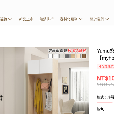
活動
新品上市
熱銷排行
客製化服務
關於我們
Yum
【myh
宅配免運費
NT$10
NT$11,64
款式：座
顏色