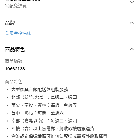
宅配免運費
付款方式
品牌
信用卡一次付款
美國金格名床
信用卡分期付款
3 期 0 利率 每期
NT$7,568
21家銀行
商品特色
6 期 0 利率 每期
NT$3,784
21家銀行
合作金庫商業銀行
第一商業銀行
商品編號
華南商業銀行
彰化商業銀行
合作金庫商業銀行
第一商業銀行
10662138
LINE Pay
上海商業儲蓄銀行
台北富邦商業銀行
華南商業銀行
彰化商業銀行
國泰世華商業銀行
兆豐國際商業銀行
Apple Pay
上海商業儲蓄銀行
台北富邦商業銀行
商品特色
臺灣中小企業銀行
台中商業銀行
國泰世華商業銀行
兆豐國際商業銀行
大型家具升級配送與組裝服務
匯豐（台灣）商業銀行
華泰商業銀行
街口支付
臺灣中小企業銀行
台中商業銀行
北部（新竹以北）：每週二、週四
聯邦商業銀行
遠東國際商業銀行
匯豐（台灣）商業銀行
華泰商業銀行
悠遊付
元大商業銀行
永豐商業銀行
苗栗、南投、雲林：每週一至週五
聯邦商業銀行
遠東國際商業銀行
玉山商業銀行
星展（台灣）商業銀行
台中、彰化：每週一至週六
元大商業銀行
永豐商業銀行
Google Pay
台新國際商業銀行
中國信託商業銀行
玉山商業銀行
星展（台灣）商業銀行
南部（嘉義以南）：每週二、週四
台灣樂天信用卡公司
台新國際商業銀行
中國信託商業銀行
全盈+PAY
四樓（含）以上無電梯，將收取樓層搬運費
台灣樂天信用卡公司
物流認定偏遠地區可能無法配送或需額外收取運費
大哥付你分期