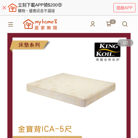
立刻下載APP領$200🤑
開啟APP
購物、優惠訊息不漏接
0
1
/
2