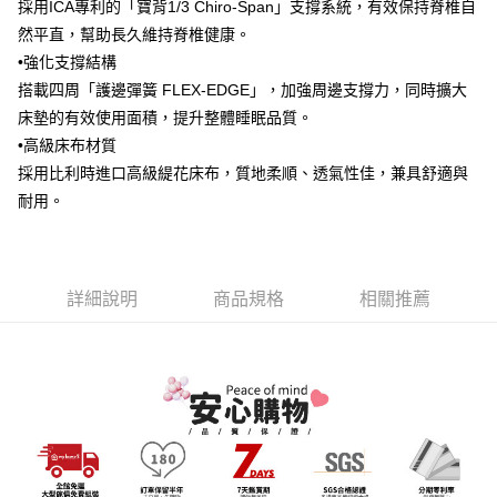
採用ICA專利的「寶背1/3 Chiro-Span」支撐系統，有效保持脊椎自
【注意事項】
然平直，幫助長久維持脊椎健康。
１．透過由恩沛科技股份有限公司提供之「AFTEE先享後付」服務完成之交
易，需依本服務之必要範圍內提供個人資料，並將交易相關給付款項請求債
•強化支撐結構
權轉讓予恩沛科技股份有限公司。
搭載四周「護邊彈簧 FLEX-EDGE」，加強周邊支撐力，同時擴大
２．關於個人資料處理事宜，請瀏覽以下網址：
床墊的有效使用面積，提升整體睡眠品質。
https://aftee.tw/terms/#terms3
３．未成年的使用者請事先徵得法定代理人或監護人之同意方可使用
•高級床布材質
「AFTEE先享後付」，若未經同意申辦者引起之損失，本公司不負相關責
採用比利時進口高級緹花床布，質地柔順、透氣性佳，兼具舒適與
任。
４．使用「AFTEE先享後付」時，將依據個別帳號之用戶狀況，依本公司即
耐用。
時審查核予不同之上限額度；若仍有額度不足之情形，本公司將視審查結果
請求用戶進行身份認證。
５．嚴禁一人註冊多個帳號或使用他人資訊註冊。若發現惡意使用之情形，
恩沛科技股份有限公司將有權停止該用戶之使用額度並採取法律行動。
詳細說明
商品規格
相關推薦