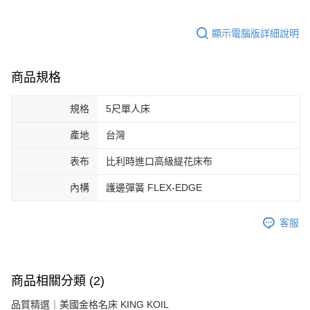
顯示電腦版詳細說明
商品規格
規格
5尺單人床
產地
台灣
表布
比利時進口高級緹花床布
內構
護邊彈簧 FLEX-EDGE
客服
商品相關分類 (2)
品質精選｜美國金格名床 KING KOIL