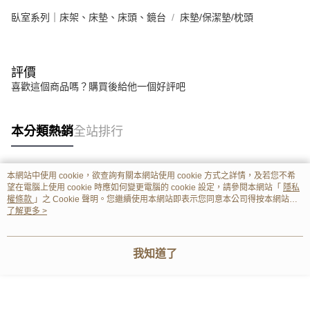
臥室系列｜床架、床墊、床頭、鏡台
床墊/保潔墊/枕頭
評價
喜歡這個商品嗎？購買後給他一個好評吧
本分類熱銷
全站排行
本網站中使用 cookie，欲查詢有關本網站使用 cookie 方式之詳情，及若您不希
熱門標籤
望在電腦上使用 cookie 時應如何變更電腦的 cookie 設定，請參閱本網站「
隱私
權條款
」之 Cookie 聲明。您繼續使用本網站即表示您同意本公司得按本網站使
用條款之 Cookie 聲明使用 cookie。
了解更多 >
我知道了