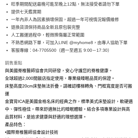
旺季期間配送最晚可能至晚上12點，無法接受者請勿下單
相關說明
提供七天鑑賞期
【大哥付你分期使用說明】
AFTEE先享後付
1.本服務由台灣大哥大提供，台灣大哥大用戶可立即使用無須另外申請。
一年內非人為因素損壞保固，超過一年可視情況報價維修
2.付款方式選擇「大哥付你分期」，訂單成立後會自動跳轉到大哥付的交易
相關說明
退換貨須保持商品全新且原包裝完整
流程，驗證手機門號後，選擇欲分期的期數、繳款截止日，確認付款後即完
【關於「AFTEE先享後付」】
人工搬運過程中，輕微擦傷屬正常範圍
成交易。
ATM付款
AFTEE先享後付是「在收到商品之後才付款」的支付方式。 讓您購物簡單
3.實際核准額度、可分期數及費用金額請依後續交易確認頁面所載為準。
不熟悉網路下單，可加入LINE @myhome8，由專人協助下單
便利好安心！
4.訂單成立30分鐘內，如未前往確認交易或遇審核未通過，訂單將自動取
１．簡單：不需註冊會員、不需綁卡、不需儲值。
客服專線：04-7705500（週一至週五 9:00－17:30）
運送方式
消。如遇「轉專審核」未通過狀況，表示未達大哥付你分期系統評分，恕無
２．便利：只要手機號碼，簡訊認證，即可結帳。
法說明評估內容。
３．安心：先確認商品／服務後，再付款。
➤一般商品『宅配寄送』：1.車趟為週一至六 2.無組裝，只送至一
銷售重點
【繳款方式說明】
1.分期款項不併入電信帳單，「大哥付你分期」於每月結算日後寄送繳費提
樓 3.購買大型家具，可一同配送組裝
與美國脊椎醫師協會共同研發，安心守護您的脊椎健康。
【「AFTEE先享後付」結帳流程】
醒簡訊。
１．於結帳方式選擇「AFTEE先享後付」後，將跳轉至「AFTEE先享後付」
免運費
全球超過2,000間飯店指定使用，專業級睡眠品質的保證。
2.透過簡訊連結打開帳單後，可選擇「超商條碼／台灣大直營門市／銀行轉
結帳頁面，進行簡訊認證並確認金額後，即可完成結帳。
帳／街口支付／iPASS MONEY」等通路繳費。
床墊高度20cm床墊無法折疊，請確認樓梯轉角、門框寬度是否可搬
２．訂單成立數日內，您將收到繳費通知簡訊。
➤大型傢俱『免費組裝』：1.車趟為週二、週四 2.可指定日期，無
３．收到繳費通知簡訊後14天內，點擊此簡訊中的連結，可透過四大超商／
運
【注意事項】
法指定當天抵達時段，白天至晚上皆可能
ATM／網路銀行／等多元方式進行付款，方視為交易完成。
金寶背ICA是美國金格名床的經典之作，標準美式床墊設計，軟硬適
1.本服務係由「台灣大哥大股份有限公司」（以下簡稱本公司）所提供，讓
※ 請注意：結帳手續完成當下不需立刻繳費，但若您需要取消訂單，請聯絡
每筆NT$3,000，滿NT$1(含以上)免運費
用戶於交易時，得透過本服務購買商品或服務，並由商店將買賣／分期付款
中、彈性極佳，帶來舒適無比的睡眠體驗。結合多項專業設計與高
購買商品的店家。未經商家同意取消之訂單仍視為有效，需透過AFTEE先享
買賣價金債權讓與本公司後，依約使用本公司帳單繳交帳款。
後付繳納相關費用。
品質材料，是追求健康與舒適的理想選擇。
2.基於同意付款使用「大哥付你分期」之契約關係目的，商店將以您的個人
※ 交易是否成功請以「AFTEE先享後付 」之結帳頁面顯示為準，若有關於
資料（包含姓名、電話或地址）提供予台灣大哥大進項蒐集、處理及利用，
產品特色：
是否繳費成功／繳費後需取消欲退款等相關疑問，請聯繫「AFTEE先享後付
由本公司與您本人進行分期帳單所需資料之確認、核對及更正。
•國際脊椎醫師協會設計技術
客戶支援中心」
https://netprotections.freshdesk.com/support/home
3.完整用戶服務條款，請詳閱以下連結：
https://oppay.tw/userRule