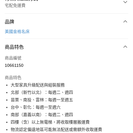
宅配免運費
付款方式
品牌
信用卡一次付款
美國金格名床
信用卡分期付款
3 期 0 利率 每期
NT$17,072
21家銀行
商品特色
6 期 0 利率 每期
NT$8,536
21家銀行
合作金庫商業銀行
第一商業銀行
商品編號
華南商業銀行
彰化商業銀行
合作金庫商業銀行
第一商業銀行
10661150
LINE Pay
上海商業儲蓄銀行
台北富邦商業銀行
華南商業銀行
彰化商業銀行
國泰世華商業銀行
兆豐國際商業銀行
Apple Pay
上海商業儲蓄銀行
台北富邦商業銀行
商品特色
臺灣中小企業銀行
台中商業銀行
國泰世華商業銀行
兆豐國際商業銀行
大型家具升級配送與組裝服務
匯豐（台灣）商業銀行
華泰商業銀行
街口支付
臺灣中小企業銀行
台中商業銀行
北部（新竹以北）：每週二、週四
聯邦商業銀行
遠東國際商業銀行
匯豐（台灣）商業銀行
華泰商業銀行
悠遊付
元大商業銀行
永豐商業銀行
苗栗、南投、雲林：每週一至週五
聯邦商業銀行
遠東國際商業銀行
玉山商業銀行
星展（台灣）商業銀行
台中、彰化：每週一至週六
元大商業銀行
永豐商業銀行
Google Pay
台新國際商業銀行
中國信託商業銀行
玉山商業銀行
星展（台灣）商業銀行
南部（嘉義以南）：每週二、週四
台灣樂天信用卡公司
台新國際商業銀行
中國信託商業銀行
全盈+PAY
四樓（含）以上無電梯，將收取樓層搬運費
台灣樂天信用卡公司
物流認定偏遠地區可能無法配送或需額外收取運費
大哥付你分期