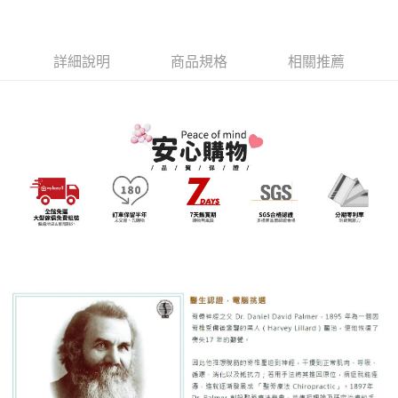
【注意事項】
１．透過由恩沛科技股份有限公司提供之「AFTEE先享後付」服務完成之交
易，需依本服務之必要範圍內提供個人資料，並將交易相關給付款項請求債
詳細說明
商品規格
相關推薦
權轉讓予恩沛科技股份有限公司。
２．關於個人資料處理事宜，請瀏覽以下網址：
https://aftee.tw/terms/#terms3
３．未成年的使用者請事先徵得法定代理人或監護人之同意方可使用
「AFTEE先享後付」，若未經同意申辦者引起之損失，本公司不負相關責
任。
４．使用「AFTEE先享後付」時，將依據個別帳號之用戶狀況，依本公司即
時審查核予不同之上限額度；若仍有額度不足之情形，本公司將視審查結果
請求用戶進行身份認證。
５．嚴禁一人註冊多個帳號或使用他人資訊註冊。若發現惡意使用之情形，
恩沛科技股份有限公司將有權停止該用戶之使用額度並採取法律行動。