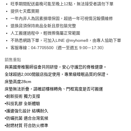
旺季期間配送最晚可能至晚上12點，無法接受者請勿下單
相關說明
提供七天鑑賞期
【大哥付你分期使用說明】
AFTEE先享後付
1.本服務由台灣大哥大提供，台灣大哥大用戶可立即使用無須另外申請。
一年內非人為因素損壞保固，超過一年可視情況報價維修
2.付款方式選擇「大哥付你分期」，訂單成立後會自動跳轉到大哥付的交易
相關說明
退換貨須保持商品全新且原包裝完整
流程，驗證手機門號後，選擇欲分期的期數、繳款截止日，確認付款後即完
【關於「AFTEE先享後付」】
人工搬運過程中，輕微擦傷屬正常範圍
成交易。
ATM付款
AFTEE先享後付是「在收到商品之後才付款」的支付方式。 讓您購物簡單
3.實際核准額度、可分期數及費用金額請依後續交易確認頁面所載為準。
不熟悉網路下單，可加入LINE @myhome8，由專人協助下單
便利好安心！
4.訂單成立30分鐘內，如未前往確認交易或遇審核未通過，訂單將自動取
１．簡單：不需註冊會員、不需綁卡、不需儲值。
客服專線：04-7705500（週一至週五 9:00－17:30）
運送方式
消。如遇「轉專審核」未通過狀況，表示未達大哥付你分期系統評分，恕無
２．便利：只要手機號碼，簡訊認證，即可結帳。
法說明評估內容。
３．安心：先確認商品／服務後，再付款。
➤一般商品『宅配寄送』：1.車趟為週一至六 2.無組裝，只送至一
銷售重點
【繳款方式說明】
1.分期款項不併入電信帳單，「大哥付你分期」於每月結算日後寄送繳費提
樓 3.購買大型家具，可一同配送組裝
與美國脊椎醫師協會共同研發，安心守護您的脊椎健康。
【「AFTEE先享後付」結帳流程】
醒簡訊。
１．於結帳方式選擇「AFTEE先享後付」後，將跳轉至「AFTEE先享後付」
免運費
全球超過2,000間飯店指定使用，專業級睡眠品質的保證。
2.透過簡訊連結打開帳單後，可選擇「超商條碼／台灣大直營門市／銀行轉
結帳頁面，進行簡訊認證並確認金額後，即可完成結帳。
帳／街口支付／iPASS MONEY」等通路繳費。
床墊高度28cm
２．訂單成立數日內，您將收到繳費通知簡訊。
➤大型傢俱『免費組裝』：1.車趟為週二、週四 2.可指定日期，無
３．收到繳費通知簡訊後14天內，點擊此簡訊中的連結，可透過四大超商／
床墊無法折疊，請確認樓梯轉角、門框寬度是否可搬運
【注意事項】
法指定當天抵達時段，白天至晚上皆可能
ATM／網路銀行／等多元方式進行付款，方視為交易完成。
•創新技術 獨力支撐
1.本服務係由「台灣大哥大股份有限公司」（以下簡稱本公司）所提供，讓
※ 請注意：結帳手續完成當下不需立刻繳費，但若您需要取消訂單，請聯絡
每筆NT$3,000，滿NT$1(含以上)免運費
用戶於交易時，得透過本服務購買商品或服務，並由商店將買賣／分期付款
•科技乳膠 全新體驗
購買商品的店家。未經商家同意取消之訂單仍視為有效，需透過AFTEE先享
買賣價金債權讓與本公司後，依約使用本公司帳單繳交帳款。
後付繳納相關費用。
•護邊強化設計 結構耐久
2.基於同意付款使用「大哥付你分期」之契約關係目的，商店將以您的個人
※ 交易是否成功請以「AFTEE先享後付 」之結帳頁面顯示為準，若有關於
資料（包含姓名、電話或地址）提供予台灣大哥大進項蒐集、處理及利用，
•防蟎抗菌 適合台灣氣候
是否繳費成功／繳費後需取消欲退款等相關疑問，請聯繫「AFTEE先享後付
由本公司與您本人進行分期帳單所需資料之確認、核對及更正。
•耐燃材質 符合防火標準
客戶支援中心」
https://netprotections.freshdesk.com/support/home
3.完整用戶服務條款，請詳閱以下連結：
https://oppay.tw/userRule