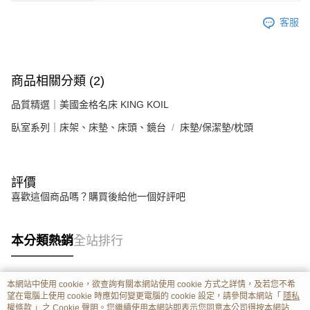
客服
商品相關分類 (2)
品質精選｜美國金格名床 KING KOIL
臥室系列｜床架、床墊、床頭、鏡台
床墊/保潔墊/枕頭
評價
喜歡這個商品嗎？購買後給他一個好評吧
本分類熱銷
全站排行
本網站中使用 cookie，欲查詢有關本網站使用 cookie 方式之詳情，及若您不希
熱門標籤
望在電腦上使用 cookie 時應如何變更電腦的 cookie 設定，請參閱本網站「
隱私
權條款
」之 Cookie 聲明。您繼續使用本網站即表示您同意本公司得按本網站使