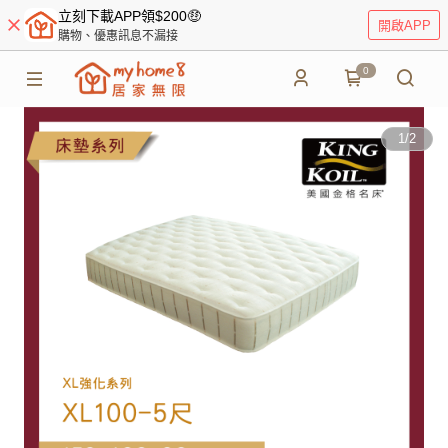
立刻下載APP領$200🤑
開啟APP
購物、優惠訊息不漏接
0
1
/
2