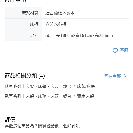
床架材質
紐西蘭松木實木
床板
六分木心板
尺寸
5尺｜長188cm×寬151cm×高25.5cm
客服
商品相關分類 (4)
查看全部
臥室系列｜床架、床墊、床頭、鏡台
床架/床底
臥室系列｜床架、床墊、床頭、鏡台
實木床架
評價
喜歡這個商品嗎？購買後給他一個好評吧