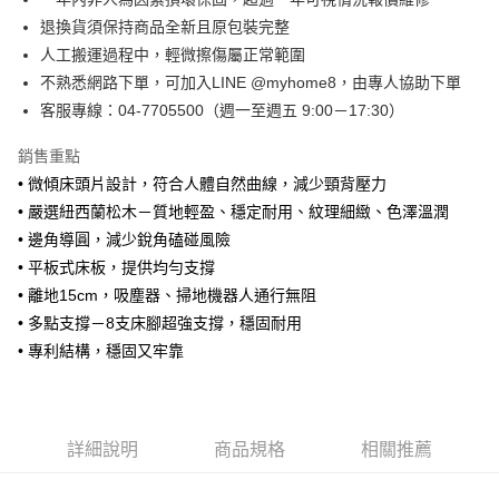
大哥付你分期
退換貨須保持商品全新且原包裝完整
相關說明
人工搬運過程中，輕微擦傷屬正常範圍
【大哥付你分期使用說明】
不熟悉網路下單，可加入LINE @myhome8，由專人協助下單
AFTEE先享後付
1.本服務由台灣大哥大提供，台灣大哥大用戶可立即使用無須另外申請。
客服專線：04-7705500（週一至週五 9:00－17:30）
2.付款方式選擇「大哥付你分期」，訂單成立後會自動跳轉到大哥付的交易
相關說明
流程，驗證手機門號後，選擇欲分期的期數、繳款截止日，確認付款後即完
【關於「AFTEE先享後付」】
成交易。
ATM付款
銷售重點
AFTEE先享後付是「在收到商品之後才付款」的支付方式。 讓您購物簡單
3.實際核准額度、可分期數及費用金額請依後續交易確認頁面所載為準。
便利好安心！
• 微傾床頭片設計，符合人體自然曲線，減少頸背壓力
4.訂單成立30分鐘內，如未前往確認交易或遇審核未通過，訂單將自動取
１．簡單：不需註冊會員、不需綁卡、不需儲值。
運送方式
• 嚴選紐西蘭松木－質地輕盈、穩定耐用、紋理細緻、色澤溫潤
消。如遇「轉專審核」未通過狀況，表示未達大哥付你分期系統評分，恕無
２．便利：只要手機號碼，簡訊認證，即可結帳。
法說明評估內容。
• 邊角導圓，減少銳角磕碰風險
３．安心：先確認商品／服務後，再付款。
➤一般商品『宅配寄送』：1.車趟為週一至六 2.無組裝，只送至一
【繳款方式說明】
• 平板式床板，提供均勻支撐
1.分期款項不併入電信帳單，「大哥付你分期」於每月結算日後寄送繳費提
樓 3.購買大型家具，可一同配送組裝
【「AFTEE先享後付」結帳流程】
醒簡訊。
• 離地15cm，吸塵器、掃地機器人通行無阻
１．於結帳方式選擇「AFTEE先享後付」後，將跳轉至「AFTEE先享後付」
免運費
2.透過簡訊連結打開帳單後，可選擇「超商條碼／台灣大直營門市／銀行轉
結帳頁面，進行簡訊認證並確認金額後，即可完成結帳。
• 多點支撐－8支床腳超強支撐，穩固耐用
帳／街口支付／iPASS MONEY」等通路繳費。
２．訂單成立數日內，您將收到繳費通知簡訊。
➤大型傢俱『免費組裝』：1.車趟為週二、週四 2.可指定日期，無
• 專利結構，穩固又牢靠
３．收到繳費通知簡訊後14天內，點擊此簡訊中的連結，可透過四大超商／
【注意事項】
法指定當天抵達時段，白天至晚上皆可能
ATM／網路銀行／等多元方式進行付款，方視為交易完成。
1.本服務係由「台灣大哥大股份有限公司」（以下簡稱本公司）所提供，讓
※ 請注意：結帳手續完成當下不需立刻繳費，但若您需要取消訂單，請聯絡
每筆NT$3,000，滿NT$1(含以上)免運費
用戶於交易時，得透過本服務購買商品或服務，並由商店將買賣／分期付款
購買商品的店家。未經商家同意取消之訂單仍視為有效，需透過AFTEE先享
買賣價金債權讓與本公司後，依約使用本公司帳單繳交帳款。
後付繳納相關費用。
詳細說明
商品規格
相關推薦
2.基於同意付款使用「大哥付你分期」之契約關係目的，商店將以您的個人
※ 交易是否成功請以「AFTEE先享後付 」之結帳頁面顯示為準，若有關於
資料（包含姓名、電話或地址）提供予台灣大哥大進項蒐集、處理及利用，
是否繳費成功／繳費後需取消欲退款等相關疑問，請聯繫「AFTEE先享後付
由本公司與您本人進行分期帳單所需資料之確認、核對及更正。