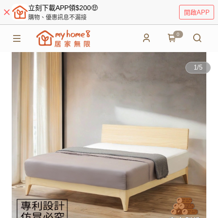
立刻下載APP領$200🤑
開啟APP
購物、優惠訊息不漏接
0
1
/
5