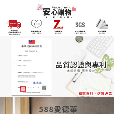
客戶支援中心」
https://netprotections.freshdesk.com/support/home
3.完整用戶服務條款，請詳閱以下連結：
https://oppay.tw/userRule
【注意事項】
１．透過由恩沛科技股份有限公司提供之「AFTEE先享後付」服務完成之交
易，需依本服務之必要範圍內提供個人資料，並將交易相關給付款項請求債
權轉讓予恩沛科技股份有限公司。
２．關於個人資料處理事宜，請瀏覽以下網址：
https://aftee.tw/terms/#terms3
３．未成年的使用者請事先徵得法定代理人或監護人之同意方可使用
「AFTEE先享後付」，若未經同意申辦者引起之損失，本公司不負相關責
任。
４．使用「AFTEE先享後付」時，將依據個別帳號之用戶狀況，依本公司即
時審查核予不同之上限額度；若仍有額度不足之情形，本公司將視審查結果
請求用戶進行身份認證。
５．嚴禁一人註冊多個帳號或使用他人資訊註冊。若發現惡意使用之情形，
恩沛科技股份有限公司將有權停止該用戶之使用額度並採取法律行動。