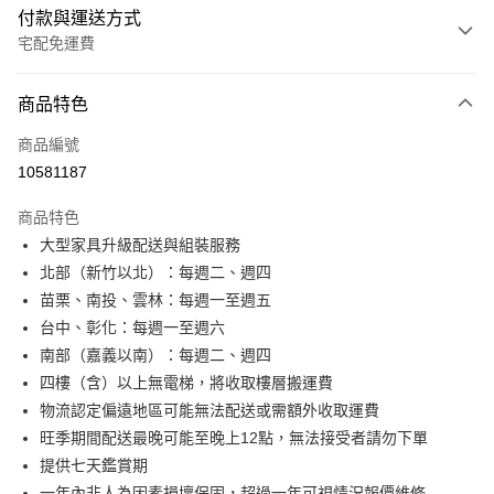
付款與運送方式
宅配免運費
付款方式
商品特色
信用卡一次付款
商品編號
信用卡分期付款
10581187
3 期 0 利率 每期
NT$4,678
21家銀行
商品特色
6 期 0 利率 每期
NT$2,339
21家銀行
合作金庫商業銀行
第一商業銀行
大型家具升級配送與組裝服務
華南商業銀行
彰化商業銀行
合作金庫商業銀行
第一商業銀行
LINE Pay
北部（新竹以北）：每週二、週四
上海商業儲蓄銀行
台北富邦商業銀行
華南商業銀行
彰化商業銀行
國泰世華商業銀行
兆豐國際商業銀行
苗栗、南投、雲林：每週一至週五
Apple Pay
上海商業儲蓄銀行
台北富邦商業銀行
臺灣中小企業銀行
台中商業銀行
台中、彰化：每週一至週六
國泰世華商業銀行
兆豐國際商業銀行
匯豐（台灣）商業銀行
華泰商業銀行
街口支付
臺灣中小企業銀行
台中商業銀行
南部（嘉義以南）：每週二、週四
聯邦商業銀行
遠東國際商業銀行
匯豐（台灣）商業銀行
華泰商業銀行
四樓（含）以上無電梯，將收取樓層搬運費
悠遊付
元大商業銀行
永豐商業銀行
聯邦商業銀行
遠東國際商業銀行
物流認定偏遠地區可能無法配送或需額外收取運費
玉山商業銀行
星展（台灣）商業銀行
元大商業銀行
永豐商業銀行
Google Pay
旺季期間配送最晚可能至晚上12點，無法接受者請勿下單
台新國際商業銀行
中國信託商業銀行
玉山商業銀行
星展（台灣）商業銀行
台灣樂天信用卡公司
提供七天鑑賞期
台新國際商業銀行
中國信託商業銀行
全盈+PAY
一年內非人為因素損壞保固，超過一年可視情況報價維修
台灣樂天信用卡公司