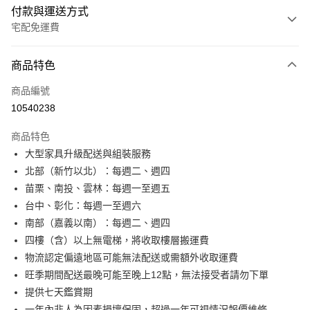
付款與運送方式
宅配免運費
付款方式
商品特色
信用卡一次付款
商品編號
信用卡分期付款
10540238
3 期 0 利率 每期
NT$2,106
21家銀行
商品特色
6 期 0 利率 每期
NT$1,053
21家銀行
合作金庫商業銀行
第一商業銀行
大型家具升級配送與組裝服務
華南商業銀行
彰化商業銀行
合作金庫商業銀行
第一商業銀行
LINE Pay
北部（新竹以北）：每週二、週四
上海商業儲蓄銀行
台北富邦商業銀行
華南商業銀行
彰化商業銀行
國泰世華商業銀行
兆豐國際商業銀行
苗栗、南投、雲林：每週一至週五
Apple Pay
上海商業儲蓄銀行
台北富邦商業銀行
臺灣中小企業銀行
台中商業銀行
台中、彰化：每週一至週六
國泰世華商業銀行
兆豐國際商業銀行
匯豐（台灣）商業銀行
華泰商業銀行
街口支付
臺灣中小企業銀行
台中商業銀行
南部（嘉義以南）：每週二、週四
聯邦商業銀行
遠東國際商業銀行
匯豐（台灣）商業銀行
華泰商業銀行
四樓（含）以上無電梯，將收取樓層搬運費
悠遊付
元大商業銀行
永豐商業銀行
聯邦商業銀行
遠東國際商業銀行
物流認定偏遠地區可能無法配送或需額外收取運費
玉山商業銀行
星展（台灣）商業銀行
元大商業銀行
永豐商業銀行
Google Pay
旺季期間配送最晚可能至晚上12點，無法接受者請勿下單
台新國際商業銀行
中國信託商業銀行
玉山商業銀行
星展（台灣）商業銀行
台灣樂天信用卡公司
提供七天鑑賞期
台新國際商業銀行
中國信託商業銀行
全盈+PAY
一年內非人為因素損壞保固，超過一年可視情況報價維修
台灣樂天信用卡公司