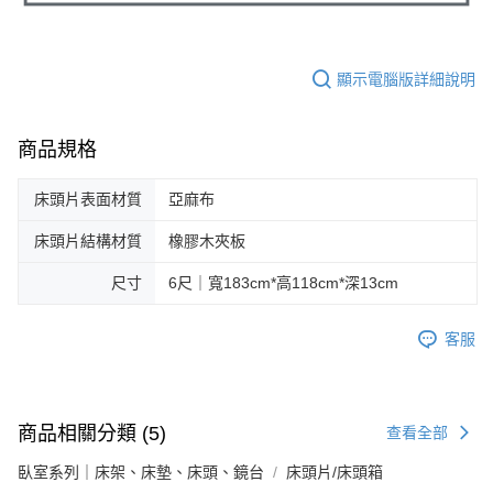
顯示電腦版詳細說明
商品規格
床頭片表面材質
亞麻布
床頭片結構材質
橡膠木夾板
尺寸
6尺｜寬183cm*高118cm*深13cm
客服
商品相關分類 (5)
查看全部
臥室系列｜床架、床墊、床頭、鏡台
床頭片/床頭箱