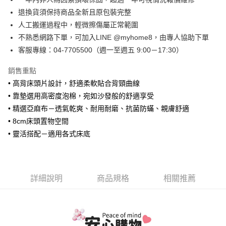
大哥付你分期
退換貨須保持商品全新且原包裝完整
相關說明
人工搬運過程中，輕微擦傷屬正常範圍
【大哥付你分期使用說明】
不熟悉網路下單，可加入LINE @myhome8，由專人協助下單
AFTEE先享後付
1.本服務由台灣大哥大提供，台灣大哥大用戶可立即使用無須另外申請。
客服專線：04-7705500（週一至週五 9:00－17:30）
2.付款方式選擇「大哥付你分期」，訂單成立後會自動跳轉到大哥付的交易
相關說明
流程，驗證手機門號後，選擇欲分期的期數、繳款截止日，確認付款後即完
【關於「AFTEE先享後付」】
成交易。
ATM付款
銷售重點
AFTEE先享後付是「在收到商品之後才付款」的支付方式。 讓您購物簡單
3.實際核准額度、可分期數及費用金額請依後續交易確認頁面所載為準。
便利好安心！
• 高背床頭片設計，舒適柔軟貼合背頸曲線
4.訂單成立30分鐘內，如未前往確認交易或遇審核未通過，訂單將自動取
１．簡單：不需註冊會員、不需綁卡、不需儲值。
運送方式
• 靠墊選用高密度泡棉，宛如沙發般的舒適享受
消。如遇「轉專審核」未通過狀況，表示未達大哥付你分期系統評分，恕無
２．便利：只要手機號碼，簡訊認證，即可結帳。
法說明評估內容。
• 精選亞麻布－透氣乾爽、耐用耐磨、抗菌防蟎、親膚舒適
３．安心：先確認商品／服務後，再付款。
➤一般商品『宅配寄送』：1.車趟為週一至六 2.無組裝，只送至一
【繳款方式說明】
• 8cm床頭置物空間
1.分期款項不併入電信帳單，「大哥付你分期」於每月結算日後寄送繳費提
樓 3.購買大型家具，可一同配送組裝
【「AFTEE先享後付」結帳流程】
醒簡訊。
• 靈活搭配－適用各式床底
１．於結帳方式選擇「AFTEE先享後付」後，將跳轉至「AFTEE先享後付」
免運費
2.透過簡訊連結打開帳單後，可選擇「超商條碼／台灣大直營門市／銀行轉
結帳頁面，進行簡訊認證並確認金額後，即可完成結帳。
帳／街口支付／iPASS MONEY」等通路繳費。
２．訂單成立數日內，您將收到繳費通知簡訊。
➤大型傢俱『免費組裝』：1.車趟為週二、週四 2.可指定日期，無
３．收到繳費通知簡訊後14天內，點擊此簡訊中的連結，可透過四大超商／
【注意事項】
法指定當天抵達時段，白天至晚上皆可能
ATM／網路銀行／等多元方式進行付款，方視為交易完成。
1.本服務係由「台灣大哥大股份有限公司」（以下簡稱本公司）所提供，讓
詳細說明
商品規格
相關推薦
※ 請注意：結帳手續完成當下不需立刻繳費，但若您需要取消訂單，請聯絡
每筆NT$3,000，滿NT$1(含以上)免運費
用戶於交易時，得透過本服務購買商品或服務，並由商店將買賣／分期付款
購買商品的店家。未經商家同意取消之訂單仍視為有效，需透過AFTEE先享
買賣價金債權讓與本公司後，依約使用本公司帳單繳交帳款。
後付繳納相關費用。
2.基於同意付款使用「大哥付你分期」之契約關係目的，商店將以您的個人
※ 交易是否成功請以「AFTEE先享後付 」之結帳頁面顯示為準，若有關於
資料（包含姓名、電話或地址）提供予台灣大哥大進項蒐集、處理及利用，
是否繳費成功／繳費後需取消欲退款等相關疑問，請聯繫「AFTEE先享後付
由本公司與您本人進行分期帳單所需資料之確認、核對及更正。