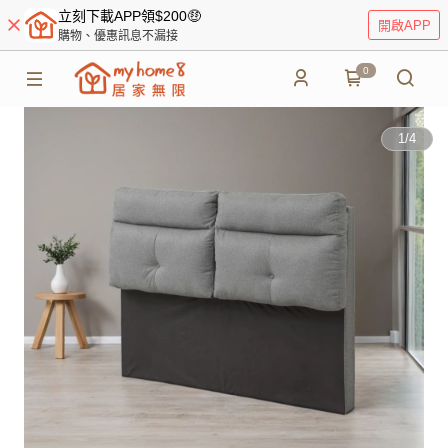
立刻下載APP領$200🤑
開啟APP
購物、優惠訊息不漏接
0
1
/
4