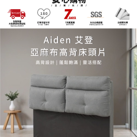
客戶支援中心」
https://netprotections.freshdesk.com/support/home
3.完整用戶服務條款，請詳閱以下連結：
https://oppay.tw/userRule
【注意事項】
１．透過由恩沛科技股份有限公司提供之「AFTEE先享後付」服務完成之交
易，需依本服務之必要範圍內提供個人資料，並將交易相關給付款項請求債
權轉讓予恩沛科技股份有限公司。
２．關於個人資料處理事宜，請瀏覽以下網址：
https://aftee.tw/terms/#terms3
３．未成年的使用者請事先徵得法定代理人或監護人之同意方可使用
「AFTEE先享後付」，若未經同意申辦者引起之損失，本公司不負相關責
任。
４．使用「AFTEE先享後付」時，將依據個別帳號之用戶狀況，依本公司即
時審查核予不同之上限額度；若仍有額度不足之情形，本公司將視審查結果
請求用戶進行身份認證。
５．嚴禁一人註冊多個帳號或使用他人資訊註冊。若發現惡意使用之情形，
恩沛科技股份有限公司將有權停止該用戶之使用額度並採取法律行動。