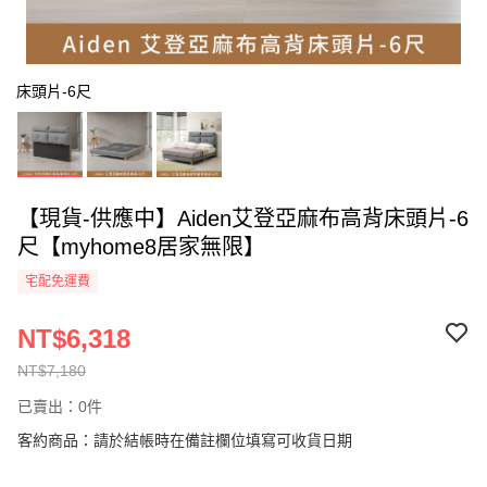
床頭片-6尺
【現貨-供應中】Aiden艾登亞麻布高背床頭片-6
尺【myhome8居家無限】
宅配免運費
NT$6,318
NT$7,180
已賣出：0件
客約商品：請於結帳時在備註欄位填寫可收貨日期