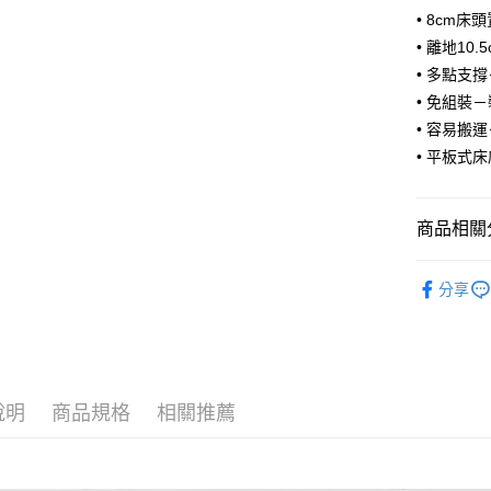
醒簡訊。
樓 3.購
１．於結帳
• 8cm床
2.透過簡
付」結帳
免運費
• 離地1
帳／街口支
２．訂單
３．收到繳
• 多點支
➤大型傢俱
【注意事
／ATM／
• 免組裝
法指定當
1.本服務
※ 請注意
用戶於交
• 容易搬
絡購買商品
每筆NT$3
款買賣價
先享後付
• 平板式
2.基於同
※ 交易是
資料（包
是否繳費成
用，由本
付客戶支
3.完整用
商品相關分
【注意事
臥室系列
１．透過由
分享
交易，需
臥室系列
求債權轉
２．關於
臥室系列
https://aft
３．未成
🏆人氣熱
「AFTE
任。
說明
商品規格
相關推薦
臥室系列
４．使用「
即時審查
🆕新品上
結果請求
天然系列
５．嚴禁