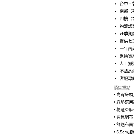
上海商
華南商
台中、
國泰世
Apple Pay
上海商
南部（
臺灣中
國泰世
四樓（
匯豐（
街口支付
臺灣中
聯邦商
物流認
匯豐（
悠遊付
元大商
旺季期
聯邦商
玉山商
元大商
提供七
Google Pa
台新國
玉山商
一年內
台灣樂
台新國
全盈+PAY
退換貨
台灣樂
人工搬
大哥付你
不熟悉網
相關說明
【大哥付
客服專線
AFTEE先
1.本服務
銷售重點
2.付款方
相關說明
流程，驗
• 高背床
【關於「A
ATM付款
完成交易
AFTEE
• 靠墊選
3.實際核
便利好安
• 精選亞
4.訂單成
１．簡單
消。如遇
２．便利
• 透氣網
運送方式
無法說明
３．安心
• 舒適布
【繳款方
➤一般商品
1.分期款
• 5.5c
【「AFT