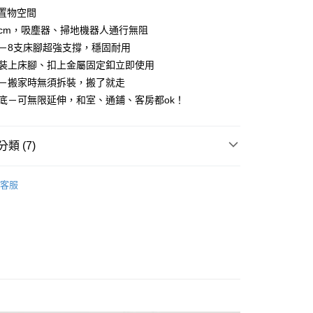
買大型家具，可一同配送組裝
方式選擇「AFTEE先享後付」後，將跳轉至「AFTEE先享後
頭置物空間
訊連結打開帳單後，可選擇「超商條碼／台灣大直營門市／銀行轉
頁面，進行簡訊認證並確認金額後，即可完成結帳。
0.5cm，吸塵器、掃地機器人通行無阻
付／iPASS MONEY」等通路繳費。
成立數日內，您將收到繳費通知簡訊。
費通知簡訊後14天內，點擊此簡訊中的連結，可透過四大超商
撐－8支床腳超強支撐，穩固耐用
『免費組裝』：1.車趟為週二、週四 2.可指定日期，無
項】
網路銀行／等多元方式進行付款，方視為交易完成。
－裝上床腳、扣上金屬固定釦立即使用
天抵達時段，白天至晚上皆可能
係由「台灣大哥大股份有限公司」（以下簡稱本公司）所提供，讓
：結帳手續完成當下不需立刻繳費，但若您需要取消訂單，請聯
易時，得透過本服務購買商品或服務，並由商店將買賣／分期付
運－搬家時無須拆裝，搬了就走
的店家。未經商家同意取消之訂單仍視為有效，需透過AFTEE
,000，滿NT$1(含以上)免運費
金債權讓與本公司後，依約使用本公司帳單繳交帳款。
繳納相關費用。
床底－可無限延伸，和室、通鋪、客房都ok！
意付款使用「大哥付你分期」之契約關係目的，商店將以您的個人
否成功請以「AFTEE先享後付 」之結帳頁面顯示為準，若有關於
含姓名、電話或地址）提供予台灣大哥大進項蒐集、處理及利
功／繳費後需取消欲退款等相關疑問，請聯繫「AFTEE先享後
公司與您本人進行分期帳單所需資料之確認、核對及更正。
援中心」
https://netprotections.freshdesk.com/support/home
戶服務條款，請詳閱以下連結：
https://oppay.tw/userRule
類 (7)
項】
｜床架、床墊、床頭、鏡台
恩沛科技股份有限公司提供之「AFTEE先享後付」服務完成之
床架/床底
客服
依本服務之必要範圍內提供個人資料，並將交易相關給付款項請
｜床架、床墊、床頭、鏡台
房間組/床組
讓予恩沛科技股份有限公司。
個人資料處理事宜，請瀏覽以下網址：
｜床架、床墊、床頭、鏡台
實木床架
ee.tw/terms/#terms3
年的使用者請事先徵得法定代理人或監護人之同意方可使用
銷推薦
E先享後付」，若未經同意申辦者引起之損失，本公司不負相關責
｜床架、床墊、床頭、鏡台
Aiden亞麻布高背透氣床組
AFTEE先享後付」時，將依據個別帳號之用戶狀況，依本公司
核予不同之上限額度；若仍有額度不足之情形，本公司將視審查
市
用戶進行身份認證。
｜溫潤實木傢俱
一人註冊多個帳號或使用他人資訊註冊。若發現惡意使用之情