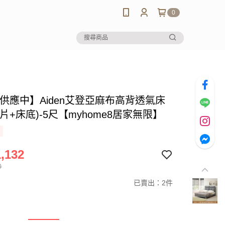
0
-供應中】Aiden艾登亞麻布高背透氣床
片+床底)-5尺【myhome8居家無限】
,132
0
已賣出：2件