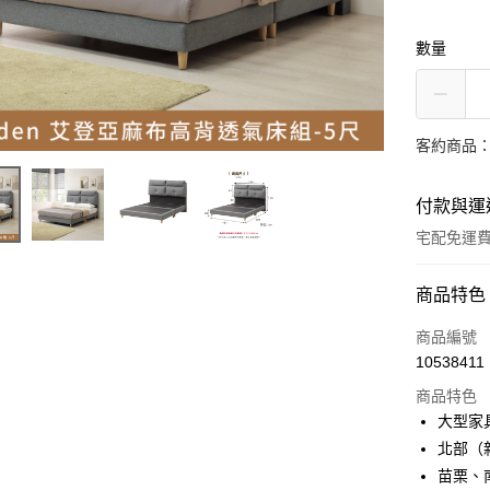
數量
客約商品
付款與運
宅配免運
付款方式
商品特色
信用卡一
商品編號
10538411
信用卡分
商品特色
3 期 
大型家
6 期 
合作金
北部（
華南商
苗栗、
合作金
LINE Pay