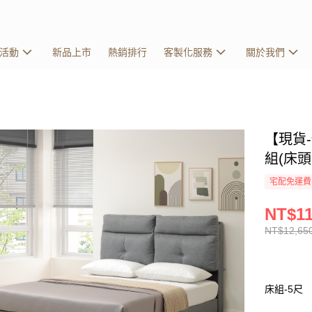
活動
新品上市
熱銷排行
客製化服務
關於我們
【現貨
組(床頭
宅配免運費
NT$11
NT$12,65
床組-5尺