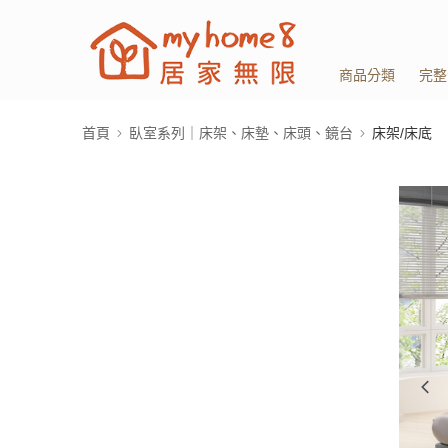
商品分類
完整
首頁
臥室系列｜床架、床墊、床頭、鏡台
床架/床底