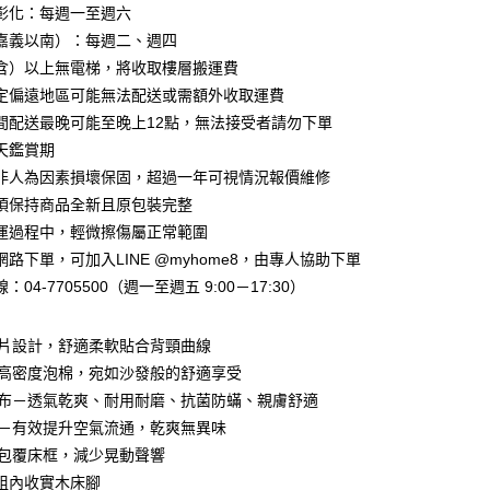
業儲蓄銀行
台北富邦商業銀行
業銀行
彰化商業銀行
彰化：每週一至週六
華商業銀行
兆豐國際商業銀行
業儲蓄銀行
台北富邦商業銀行
嘉義以南）：每週二、週四
小企業銀行
台中商業銀行
華商業銀行
兆豐國際商業銀行
含）以上無電梯，將收取樓層搬運費
台灣）商業銀行
華泰商業銀行
小企業銀行
台中商業銀行
業銀行
遠東國際商業銀行
定偏遠地區可能無法配送或需額外收取運費
台灣）商業銀行
華泰商業銀行
業銀行
永豐商業銀行
間配送最晚可能至晚上12點，無法接受者請勿下單
業銀行
遠東國際商業銀行
業銀行
星展（台灣）商業銀行
業銀行
永豐商業銀行
天鑑賞期
y
際商業銀行
中國信託商業銀行
業銀行
星展（台灣）商業銀行
非人為因素損壞保固，超過一年可視情況報價維修
天信用卡公司
際商業銀行
中國信託商業銀行
須保持商品全新且原包裝完整
天信用卡公司
運過程中，輕微擦傷屬正常範圍
分期
路下單，可加入LINE @myhome8，由專人協助下單
你分期使用說明】
：04-7705500（週一至週五 9:00－17:30）
享後付
由台灣大哥大提供，台灣大哥大用戶可立即使用無須另外申請。
式選擇「大哥付你分期」，訂單成立後會自動跳轉到大哥付的交易
證手機門號後，選擇欲分期的期數、繳款截止日，確認付款後即
頭片設計，舒適柔軟貼合背頸曲線
FTEE先享後付」】
。
先享後付是「在收到商品之後才付款」的支付方式。 讓您購物簡單
用高密度泡棉，宛如沙發般的舒適享受
准額度、可分期數及費用金額請依後續交易確認頁面所載為準。
心！
麻布－透氣乾爽、耐用耐磨、抗菌防蟎、親膚舒適
立30分鐘內，如未前往確認交易或遇審核未通過，訂單將自動取
：不需註冊會員、不需綁卡、不需儲值。
「轉專審核」未通過狀況，表示未達大哥付你分期系統評分，恕
：只要手機號碼，簡訊認證，即可結帳。
布－有效提升空氣流通，乾爽無異味
評估內容。
：先確認商品／服務後，再付款。
面包覆床框，減少晃動聲響
式說明】
『宅配寄送』：1.車趟為週一至六 2.無組裝，只送至一
項不併入電信帳單，「大哥付你分期」於每月結算日後寄送繳費提
m加粗內收實木床腳
EE先享後付」結帳流程】