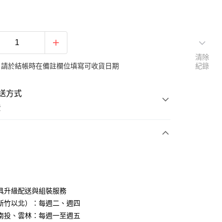
清除
：請於結帳時在備註欄位填寫可收貨日期
紀錄
送方式
費
次付款
期付款
0 利率 每期
NT$3,710
21家銀行
具升級配送與組裝服務
0 利率 每期
NT$1,855
21家銀行
庫商業銀行
第一商業銀行
新竹以北）：每週二、週四
業銀行
彰化商業銀行
南投、雲林：每週一至週五
庫商業銀行
第一商業銀行