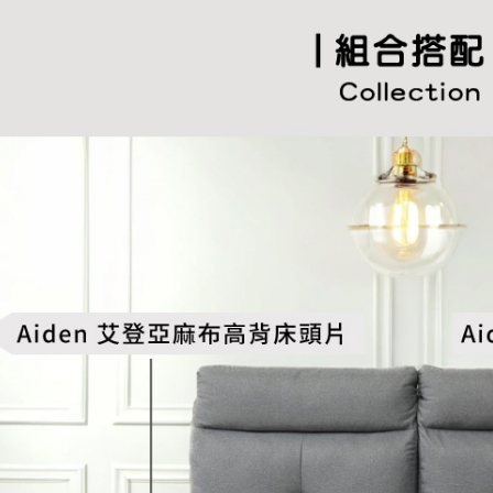
形，恩沛
動。